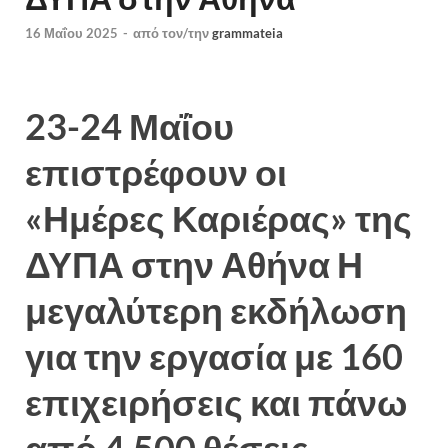
16 Μαΐου 2025
-
από τον/την
grammateia
23-24 Μαΐου
επιστρέφουν οι
«Ημέρες Καριέρας» της
ΔΥΠΑ στην Αθήνα Η
μεγαλύτερη εκδήλωση
για την εργασία με 160
επιχειρήσεις και πάνω
από 4.500 θέσεις