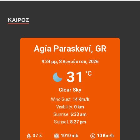
ΚΑΙΡΌΣ
Agía Paraskeví, GR
9:34 μμ,
8 Αυγούστου, 2026
31
°C
Clear Sky
Wind Gust:
14 Km/h
Visibility:
0 km
Sunrise:
6:33 am
Sunset:
8:27 pm
37 %
1010 mb
10 Km/h