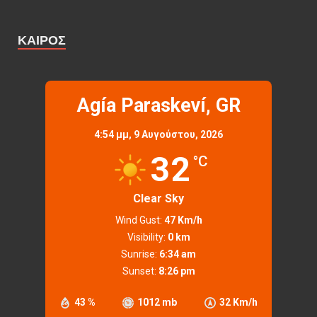
ΚΑΙΡΌΣ
Agía Paraskeví, GR
4:54 μμ,
9 Αυγούστου, 2026
32
°C
Clear Sky
Wind Gust:
47 Km/h
Visibility:
0 km
Sunrise:
6:34 am
Sunset:
8:26 pm
43 %
1012 mb
32 Km/h