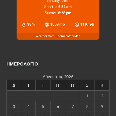
Visibility:
0 km
Sunrise:
6:32 am
Sunset:
8:28 pm
38 %
1009 mb
11 Km/h
Weather from OpenWeatherMap
ΗΜΕΡΟΛΟΓΙΟ
Αύγουστος 2026
Δ
Τ
Τ
Π
Π
Σ
Κ
1
2
3
4
5
6
7
8
9