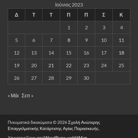
Ιούνιος 2023
Δ
Τ
Τ
Π
Π
Σ
Κ
1
2
3
4
5
6
7
8
9
10
11
12
13
14
15
16
17
18
19
20
21
22
23
24
25
26
27
28
29
30
« Μάι
Σεπ »
Πνευματικά δικαιώματα © 2026
Σχολή Ανώτερης
Επαγγελματικής Κατάρτισης Αγίας Παρασκευής
.
Υποστηρίζεται από
WordPress
και
HitMag
.