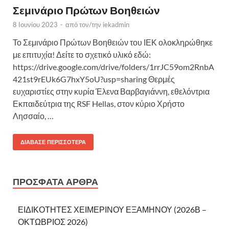
Σεμινάριο Πρώτων Βοηθειών
8 Ιουνίου 2023
-
από τον/την
iekadmin
Το Σεμινάριο Πρώτων Βοηθειών του ΙΕΚ ολοκληρώθηκε
με επιτυχία! Δείτε το σχετικό υλικό εδώ:
https://drive.google.com/drive/folders/1rrJC59om2RnbA
421st9rEUk6G7hxY5oU?usp=sharing Θερμές
ευχαριστίες στην κυρία Έλενα Βαρβαγιάννη, εθελόντρια
Εκπαιδεύτρια της RSF Hellas, στον κύριο Χρήστο
Λησσαίο, …
ΔΙΆΒΑΣΕ ΠΕΡΙΣΣΌΤΕΡΑ
ΠΡΌΣΦΑΤΑ ΆΡΘΡΑ
ΕΙΔΙΚΟΤΗΤΕΣ ΧΕΙΜΕΡΙΝΟΥ ΕΞΑΜΗΝΟΥ (2026Β –
ΟΚΤΩΒΡΙΟΣ 2026)