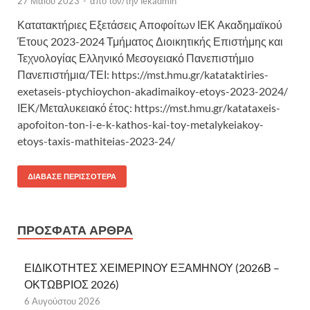
27 Μαΐου 2023
-
από τον/την
iekadmin
Κατατακτήριες Εξετάσεις Αποφοίτων ΙΕΚ Ακαδημαϊκού
Έτους 2023-2024 Τμήματος Διοικητικής Επιστήμης και
Τεχνολογίας Ελληνικό Μεσογειακό Πανεπιστήμιο
Πανεπιστήμια/ΤΕΙ: https://mst.hmu.gr/katataktiries-
exetaseis-ptychioychon-akadimaikoy-etoys-2023-2024/
ΙΕΚ/Μεταλυκειακό έτος: https://mst.hmu.gr/katataxeis-
apofoiton-ton-i-e-k-kathos-kai-toy-metalykeiakoy-
etoys-taxis-mathiteias-2023-24/
ΔΙΆΒΑΣΕ ΠΕΡΙΣΣΌΤΕΡΑ
ΠΡΌΣΦΑΤΑ ΆΡΘΡΑ
ΕΙΔΙΚΟΤΗΤΕΣ ΧΕΙΜΕΡΙΝΟΥ ΕΞΑΜΗΝΟΥ (2026Β –
ΟΚΤΩΒΡΙΟΣ 2026)
6 Αυγούστου 2026